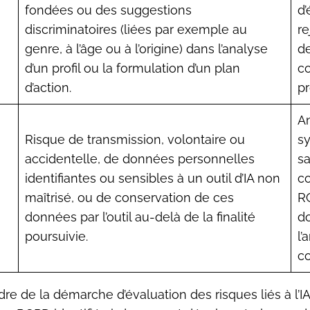
fondées ou des suggestions
d’
discriminatoires (liées par exemple au
re
genre, à l’âge ou à l’origine) dans l’analyse
de
d’un profil ou la formulation d’un plan
co
d’action.
pr
An
Risque de transmission, volontaire ou
s
accidentelle, de données personnelles
sa
identifiantes ou sensibles à un outil d’IA non
c
maîtrisé, ou de conservation de ces
RG
données par l’outil au-delà de la finalité
d
poursuivie.
l’
co
re de la démarche d’évaluation des risques liés à l