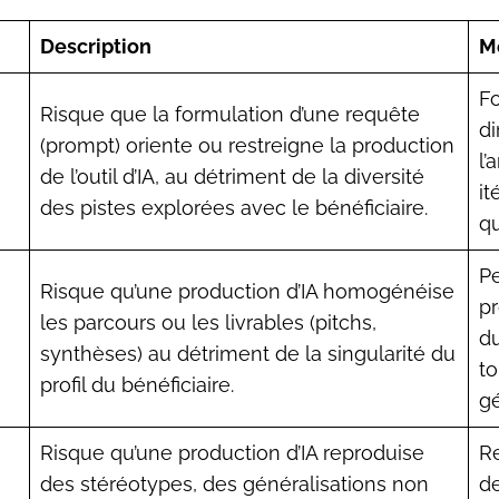
Description
M
F
Risque que la formulation d’une requête
di
(prompt) oriente ou restreigne la production
l’
de l’outil d’IA, au détriment de la diversité
it
des pistes explorées avec le bénéficiaire.
qu
Pe
Risque qu’une production d’IA homogénéise
pr
les parcours ou les livrables (pitchs,
du
synthèses) au détriment de la singularité du
to
profil du bénéficiaire.
gé
Risque qu’une production d’IA reproduise
Re
des stéréotypes, des généralisations non
de