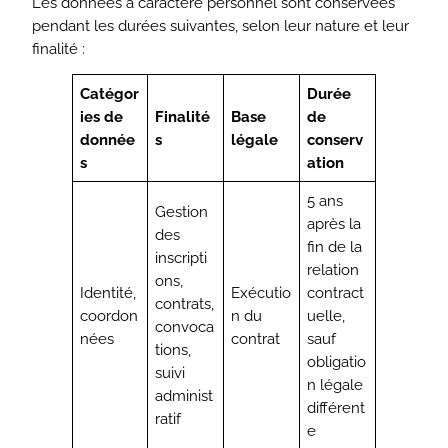
Les données à caractère personnel sont conservées
pendant les durées suivantes, selon leur nature et leur
finalité :
Catégor
Durée
ies de
Finalité
Base
de
donnée
s
légale
conserv
s
ation
5 ans
Gestion
après la
des
fin de la
inscripti
relation
ons,
Identité,
Exécutio
contract
contrats,
coordon
n du
uelle,
convoca
nées
contrat
sauf
tions,
obligatio
suivi
n légale
administ
différent
ratif
e