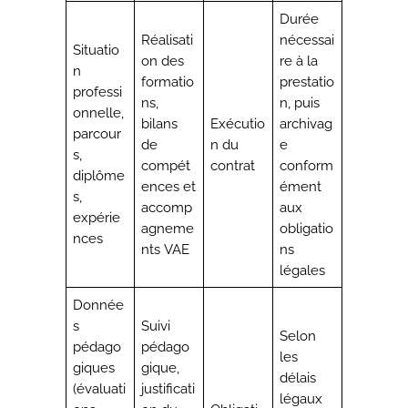
Durée
Réalisati
nécessai
Situatio
on des
re à la
n
formatio
prestatio
professi
ns,
n, puis
onnelle,
bilans
Exécutio
archivag
parcour
de
n du
e
s,
compét
contrat
conform
diplôme
ences et
ément
s,
accomp
aux
expérie
agneme
obligatio
nces
nts VAE
ns
légales
Donnée
s
Suivi
Selon
pédago
pédago
les
giques
gique,
délais
(évaluati
justificati
légaux