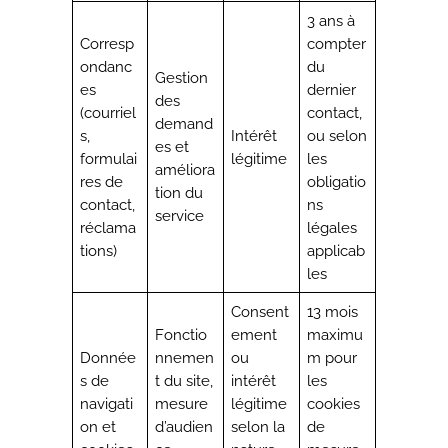
3 ans à
Corresp
compter
ondanc
du
Gestion
es
dernier
des
(courriel
contact,
demand
s,
Intérêt
ou selon
es et
formulai
légitime
les
améliora
res de
obligatio
tion du
contact,
ns
service
réclama
légales
tions)
applicab
les
Consent
13 mois
Fonctio
ement
maximu
Donnée
nnemen
ou
m pour
s de
t du site,
intérêt
les
navigati
mesure
légitime
cookies
on et
d’audien
selon la
de