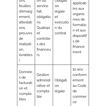
ons,
on du
Obligati
applicab
feuilles
service
on
les aux
d’émarg
fait,
légale
organis
ement,
obligatio
et
mes de
attestati
ns
exécutio
formatio
ons,
Qualiopi
n du
n et aux
preuves
et
contrat
dispositif
de
contrôle
s de
réalisati
s des
finance
on,
financeu
ment
livrables
rs
)
10 ans
Donnée
Gestion
conform
s de
administ
Obligati
ément
facturati
rative et
on
au Code
on et
compta
légale
de
compta
ble
commer
bles
ce